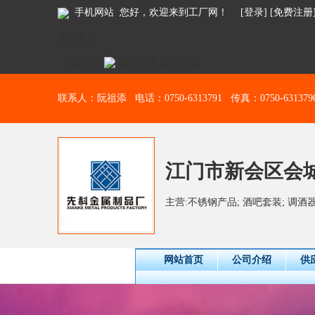
手机网站
您好，欢迎来到工厂网！ [
登录
] [
免费注册
商铺首页
我的账号
发布产品
发布商机
联系人：阮祖添 电话：0750-6313791 传真：0750-631379
江门市新会区会
主营:不锈钢产品; 酒吧套装; 调酒器;
网站首页
公司介绍
供