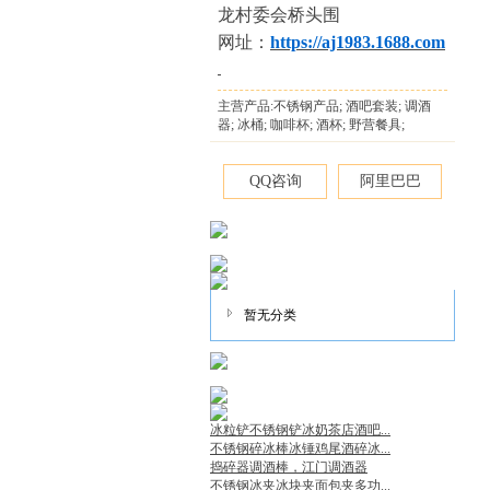
龙村委会桥头围
网址：
https://aj1983.1688.com
主营产品:不锈钢产品; 酒吧套装; 调酒
器; 冰桶; 咖啡杯; 酒杯; 野营餐具;
QQ咨询
阿里巴巴
暂无分类
冰粒铲不锈钢铲冰奶茶店酒吧...
不锈钢碎冰棒冰锤鸡尾酒碎冰...
捣碎器调酒棒，江门调酒器
不锈钢冰夹冰块夹面包夹多功...