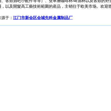
桶、各類酒吧小配件等等）、雙单層咖啡杯/啤酒杯以及各類的野营
綫，以及開髮高工藝技術範圍的産品，主销往于欧美市场。欢迎致电：1
来源于：
江门市新会区会城先科金属制品厂