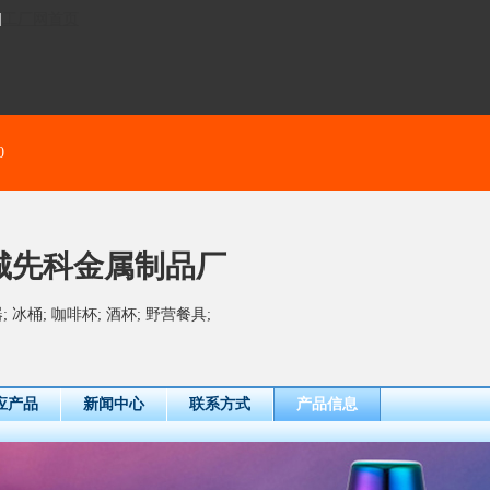
]
工厂网首页
0
城先科金属制品厂
 冰桶; 咖啡杯; 酒杯; 野营餐具;
应产品
新闻中心
联系方式
产品信息