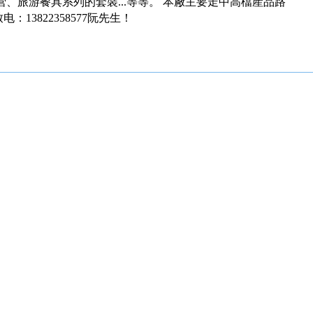
、旅游餐具系列的套裝...等等。 本厰主要走中高檔産品路
3822358577阮先生！