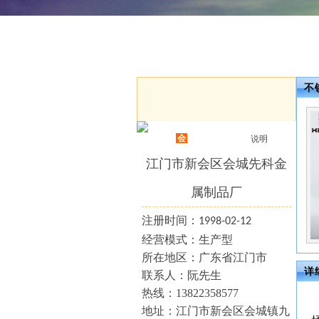
不
会
说明
江门市新会区会城先科金
属制品厂
注册时间：
1998-02-12
经营模式：生产型
所在地区：广东省江门市
详
联系人：
阮
先生
热线：
13822358577
地址：
江门市新会区会城镇九