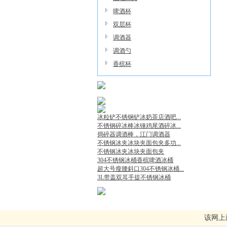
啤酒杯
双层杯
调酒器
调酒勺
香槟杯
冰粒铲不锈钢铲冰奶茶店酒吧...
不锈钢碎冰棒冰锤鸡尾酒碎冰...
捣碎器调酒棒，江门调酒器
不锈钢冰夹冰块夹面包夹多功...
不锈钢冰夹冰块夹面包夹
304不锈钢冰桶香槟啤酒冰桶
超大号瘦腰斜口304不锈钢冰桶...
3L带盖双耳手提不锈钢冰桶
该网上