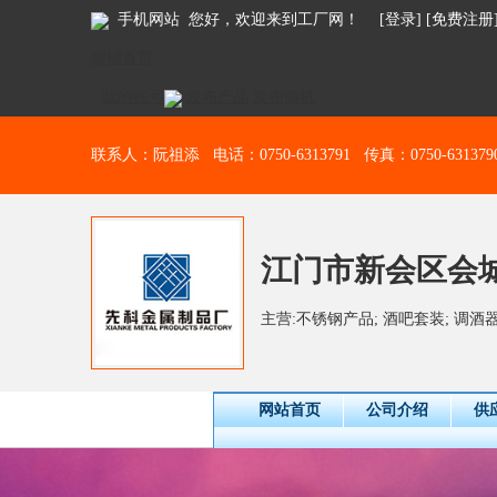
手机网站
您好，欢迎来到工厂网！ [
登录
] [
免费注册
商铺首页
我的账号
发布产品
发布商机
联系人：阮祖添 电话：0750-6313791 传真：0750-631379
江门市新会区会
主营:不锈钢产品; 酒吧套装; 调酒器;
网站首页
公司介绍
供