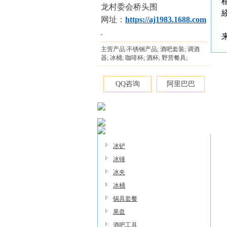
龙村委会桥头围
网址：
https://aj1983.1688.com
主营产品:不锈钢产品; 酒吧套装; 调酒
器; 冰桶; 咖啡杯; 酒杯; 野营餐具;
QQ咨询
阿里巴巴
冰铲
冰锤
冰夹
冰桶
锅具套餐
果盘
酒吧工具