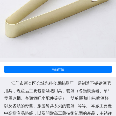
商品详情
江门市新会区会城先科金属制品厂
—是制造不锈钢酒吧
用具，現産品主要包括酒吧用具、套裝（各類調酒器、單/
雙層冰桶、各類酒吧小配件等等）、雙单層咖啡杯/啤酒杯
以及各類的野营、旅游餐具系列的套裝...等等。 本厰主要走
中高檔産品路綫，以及開髮高工藝技術範圍的産品，主销往