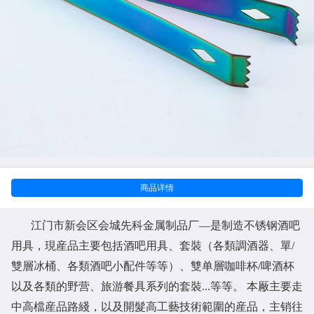
商品详情
江门市新会区会城先科金属制品厂
—是制造不锈钢酒吧
用具，現産品主要包括酒吧用具、套裝（各類調酒器、單/
雙層冰桶、各類酒吧小配件等等）、雙单層咖啡杯/啤酒杯
以及各類的野营、旅游餐具系列的套裝...等等。 本厰主要走
中高檔産品路綫，以及開髮高工藝技術範圍的産品，主销往