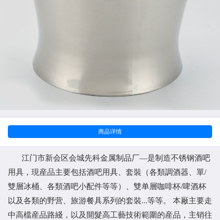
商品详情
江门市新会区会城先科金属制品厂
—是制造不锈钢酒吧
用具，現産品主要包括酒吧用具、套裝（各類調酒器、單/
雙層冰桶、各類酒吧小配件等等）、雙单層咖啡杯/啤酒杯
以及各類的野营、旅游餐具系列的套裝...等等。 本厰主要走
中高檔産品路綫，以及開髮高工藝技術範圍的産品，主销往